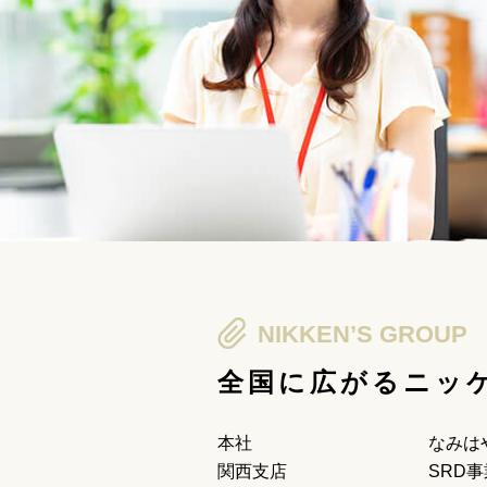
NIKKEN’S GROUP
全国に広がるニッ
本社
なみは
関西支店
SRD